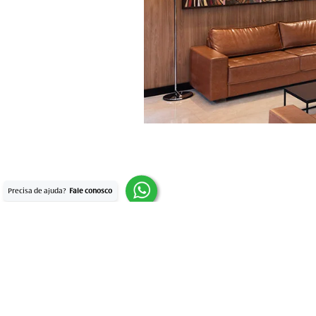
(11) 3087-3800
Rua Alves Guimarães
05410-000 São Paul