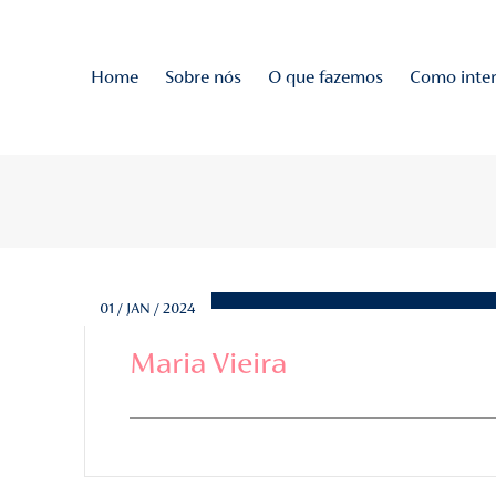
Home
Sobre nós
O q
NA
o de todas as novidades!
rias
01 / JAN / 2024
Maria Vieira