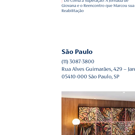
de alguém que está perd
Biografia e a importânci
Origem do Carnaval: hist
comemora?
Herpes Zoster vs. Herpes
Conhecendo as Diferença
Clínicas de transição: v
tipo de cuidado e a sua i
ecossistema de saúde?
Do Coma à Superação: A
Giovana e o Reencontro 
Reabilitação
São Paulo