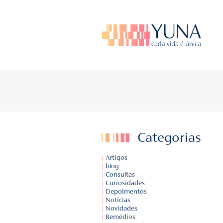
BLOG DA YU
Fique por dentr
Catego
Artigos
blog
Consultas