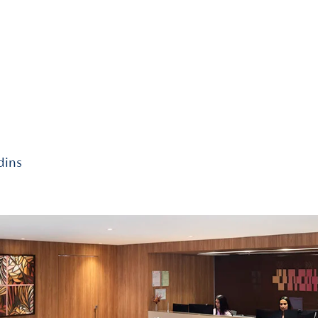
endo a memória
a do legado
ória e por que se
 Simples:
s
ocê conhece esse
mportância para o
 Jornada de
que Marcou sua