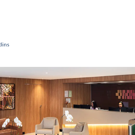
Em Florença, a festividad
acompanhados por canções
cresceu e a festa se esp
Histórias e L
A
YUNA é
uma clínica de 
legado mais brasileiro qu
cultural que nos conecta
É a nossa contribuição p
uma celebração da vida, 
fundamentais para a nos
Venha conhecer a
YUNA