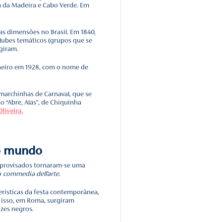
 determinar a data do Carnaval, basta contar sete semanas a
xemplo, como a Páscoa cai no dia 09 de abril, o Carnaval ser
vereiro, no dia 21.
de Carnaval possui grande importância cultural no Brasil, te
ra de jogar água nos foliões, seguida pela criação de clube
porando outras manifestações culturais, como frevo, maraca
.
cola de samba
brações mais icônicas do Brasil, teve sua origem com os
 das regiões dos Açores, Ilha da Madeira e Cabo Verde. E
Carnaval evoluiu e ganhou novas dimensões no Brasil. Em 18
baile e, em 1855, os primeiros clubes temáticos (grupos que 