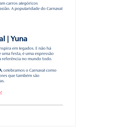
e samba contemporâneas) surgiram.
samba foi fundada no Rio de Janeiro em 1928, com o nome de
 ficaram conhecidos por criar marchinhas de Carnaval, que s
 nas décadas de 20 a 60, como “Abre, Alas”, de Chiquinha
nca”, cantada por Dalva de Oliveira.
 se espalhou pelo mundo
no século XVIII, os teatros improvisados tornaram-se uma
des italianas, conhecidos como
commedia dell’arte.
do Carnaval adquiriu as características da festa contemporâ
 desfiles e alegorias. Enquanto isso, em Roma, surgiram
us pontudos e capas com capuzes negros.