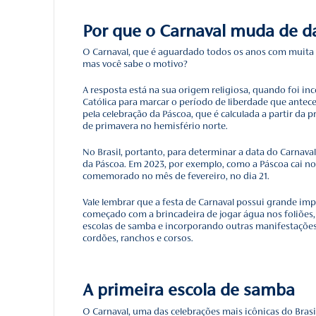
com o calendário litúrgico
endo a memória
que significa “despedida 
a do legado
ória e por que se
Talvez essa nomenclatura
quaresma, que começa na 
 Simples:
s
A comemoração deste eve
ocê conhece esse
tempo, essa festividade 
mportância para o
região em que foi adota
 Jornada de
que Marcou sua
Por que o Car
O Carnaval, que é aguard
mas você sabe o motivo
A resposta está na sua or
Católica para marcar o p
pela celebração da Páscoa
de primavera no hemisfé