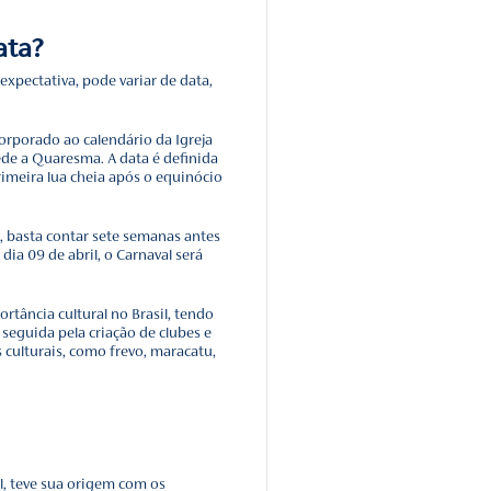
. A etimologia da palavra “carnaval” deriva do latim carnis le
da carne”.
 esteja relacionada ao período de jejum observado durante 
quarta-feira após o Carnaval.
nto tem suas raízes na Antiguidade, no entanto, ao longo 
sofreu várias mudanças e evoluiu de forma diferente em cad
da, até chegar à forma que conhecemos atualmente.
naval muda de data?
ado todos os anos com muita expectativa, pode variar de da
?
igem religiosa, quando foi incorporado ao calendário da Igr
eríodo de liberdade que antecede a Quaresma. A data é defi
, que é calculada a partir da primeira lua cheia após o equi
rio norte.