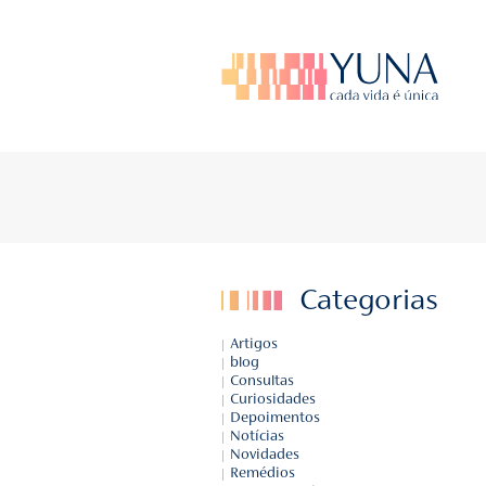
BLOG DA YU
Fique por dentr
Catego
Artigos
blog
Consultas