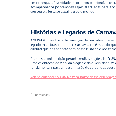
assemelham às escolas d
Já a primeira escola de 
“Deixa Falar”.
Compositores brasileiros
tornaram muito populares
Gonzaga e
“Bandeira Bra
Como a festa
Durante o Renascimento, 
atração popular nas cida
Em Veneza, a celebração 
com máscaras, fantasias,
máscaras brancas, chapé