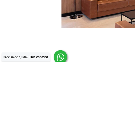
São Paulo
(11) 3087-3800
Rua Alves Guimarães
05410-000 São Paul