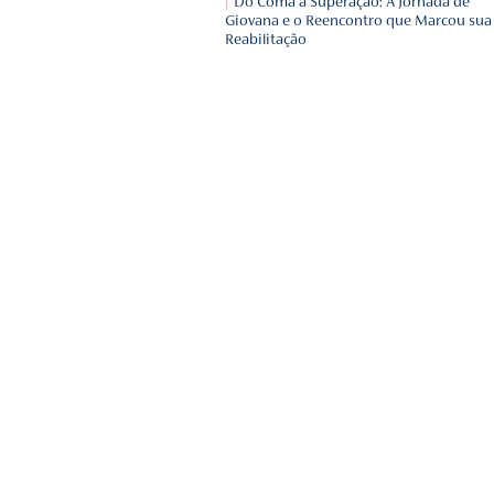
de alguém que está perd
Biografia e a importânci
Origem do Carnaval: hist
comemora?
Herpes Zoster vs. Herpes
Conhecendo as Diferença
Clínicas de transição: v
tipo de cuidado e a sua i
ecossistema de saúde?
Do Coma à Superação: A
Giovana e o Reencontro 
Reabilitação