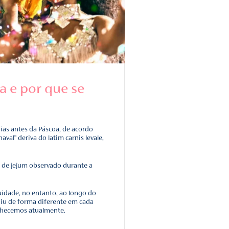
rnaval: história e por que se
 uma terça-feira, situada 47 dias antes da Páscoa, de acord