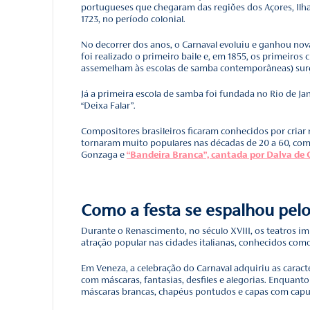
No Brasil, portanto, para
da Páscoa. Em 2023, por e
comemorado no mês de fe
Vale lembrar que a festa 
começado com a brincadei
escolas de samba e incor
cordões, ranchos e corsos
A primeira es
O Carnaval, uma das cele
portugueses que chegaram
1723, no período colonial.
No decorrer dos anos, o 
foi realizado o primeiro 