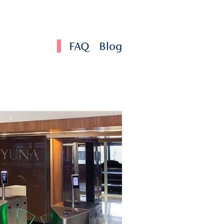
e incorporou os trionfi, que eram carros alegóricos
 especiais criadas para a ocasião. A popularidade do Carn
alhou pelo mundo.
egados de Carnaval | Yuna
transição de cuidados que se inspira em legados. E não há
e o Carnaval. Ele é mais do que uma festa, é uma expressão
 com nossa história e nos torna referência no mundo todo.
erante muitas nações. Na
YUNA
, celebramos o Carnaval com
da alegria e da diversidade, valores que também são
sa missão de cuidar das pessoas.
e faça parte dessa celebração!