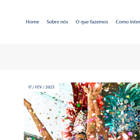
Home
Sobre nós
O q
NA
o de todas as novidades!
rias
17 / FEV / 2023