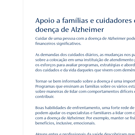
Para diagnosticar, os mé
Fazer perguntas à pess
medicamentos prescritos
realizar atividades diá
Realizar testes de mem
Solicitar exames médico
possíveis causas do pro
Realizar varreduras ce
(MRI) ou tomografia po
de Alzheimer ou para de
Esses testes podem ser r
memória da pessoa e out
Pessoas com problemas d
seus sintomas são devido
vascular cerebral, tumor,
medicamentos, infecção 