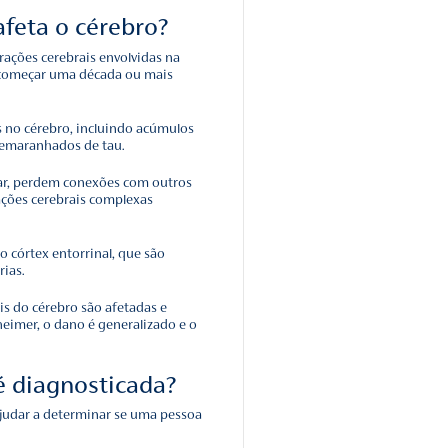
zheimer: a origem
ecebeu o nome do Dr. Alois Alzheimer. Em 1906, o mesmo no
bral de uma mulher que havia morrido de uma doença ment
 incluíam perda de memória, problemas de linguagem e
vel.
ele examinou seu cérebro e encontrou muitos aglomerados
 de placas amiloides) e feixes emaranhados de fibras (ago
 neurofibrilares ou tau).
os no cérebro ainda são consideradas algumas das principa
a de Alzheimer. Outra é a perda de conexões entre os neurôn
 por transmitir mensagens entre diferentes partes do cérebr
los e órgãos do corpo.
 de Alzheimer afeta o cérebro?
a desvendar as complexas alterações cerebrais envolvidas n
s mudanças no cérebro podem começar uma década ou mais