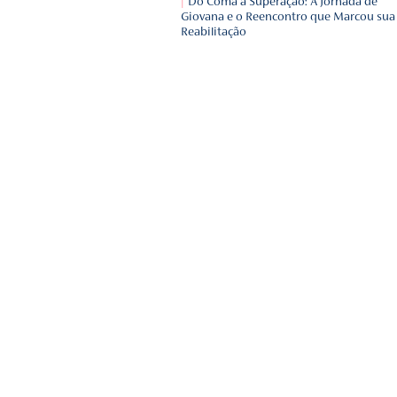
de alguém que está perd
Biografia e a importânci
Origem do Carnaval: hist
comemora?
Herpes Zoster vs. Herpes
Conhecendo as Diferença
Clínicas de transição: v
tipo de cuidado e a sua i
ecossistema de saúde?
Do Coma à Superação: A
Giovana e o Reencontro 
Reabilitação