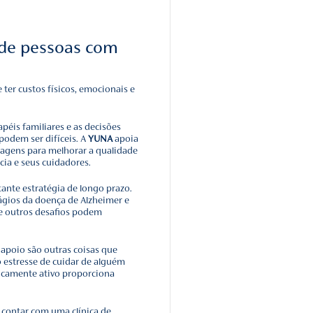
dicos podem:
oa e a um membro da família ou amigo sobre saúde geral, uso de
 e de venda livre, dieta, problemas médicos anteriores, capacidade
rias e mudanças no comportamento e personalidade;
ória, resolução de problemas, atenção, contagem e linguagem;
s padrão, como exames de sangue e urina, para identificar outras
blema;
rebrais, como tomografia computadorizada (TC), ressonância magnét
r emissão de pósitrons (PET-CT), para apoiar um diagnóstico de doe
scartar outras possíveis causas de sintomas.
epetidos para fornecer aos médicos informações sobre com
ras funções cognitivas estão mudando com o tempo.
e memória devem conversar com seu médico para descobri
s a doença de Alzheimer ou a outra causa, como acidente
 doença de Parkinson, distúrbios do sono, efeitos colaterais 
ou outro tipo de demência. Algumas dessas condições pod