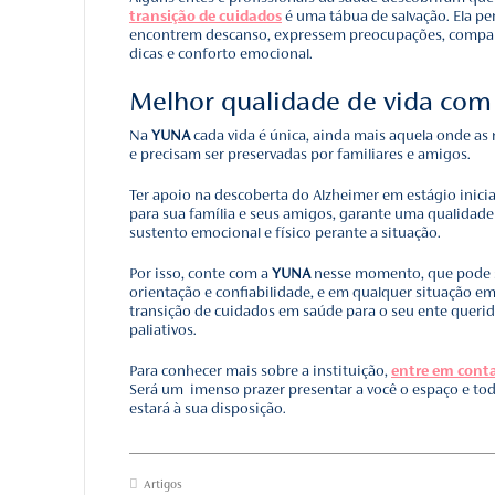
ser tratáveis ​​e, possivelm
Se o diagnóstico for doen
processo pode ajudar a 
diagnóstico precoce tamb
Apoio a famíl
doença de Al
Cuidar de uma pessoa com
financeiros significativos
As demandas dos cuidados
sobre a colocação em uma
os esforços para avaliar
dos cuidados e da vida d