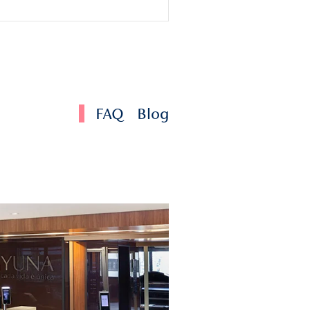
 sobre a doença é uma importante estratégia de longo praz
 famílias sobre os vários estágios da doença de Alzheimer 
 com comportamentos difíceis e outros desafios podem
entamento, uma forte rede de apoio são outras coisas que
stas e familiares a lidar com o estresse de cuidar de alguém
r. Por exemplo, manter-se fisicamente ativo proporciona
ocionais.
nais da saúde descobriram que contar com uma clínica de
uma tábua de salvação. Ela permite que os familiares
ressem preocupações, compartilhem experiências, receba
al.
ade de vida com Alzheimer | YU
ca, ainda mais aquela onde as memórias, histórias que mer
s por familiares e amigos.
do Alzheimer em estágio inicial, tanto para o portador quan