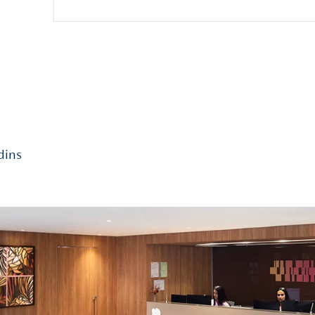
Tornar-se bem informado
Programas que ensinam as
sobre maneiras de lidar
contribuir.
Boas habilidades de enfr
podem ajudar os especiali
com a doença de Alzheime
benefícios, inclusive, em
Alguns entes e profissio
transição de cuidados
é 
encontrem descanso, exp
dicas e conforto emocion
Melhor qualid
Na
YUNA
cada vida é úni
e precisam ser preservada
Ter apoio na descoberta 