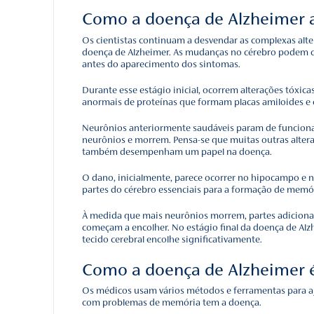
Doença de Al
A doença de Alzheimer r
mudanças no tecido cere
incomum. Seus sintomas
comportamento imprevisí
Depois que ela morreu, 
anormais (agora chamados
chamados de emaranhados
Essas placas e emaranhad
características da doenç
no cérebro, responsáveis
do cérebro para os múscu
Como a doença
Os cientistas continuam 
doença de Alzheimer. A