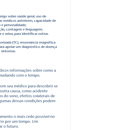
os sintomas.
ial, ocorrem alterações tóxicas no cérebro, incluindo acúmu
ue formam placas amiloides e emaranhados de tau.
 saudáveis ​​param de funcionar, perdem conexões com out
a-se que muitas outras alterações cerebrais complexas
 papel na doença.
rece ocorrer no hipocampo e no córtex entorrinal, que são
iais para a formação de memórias.
ios morrem, partes adicionais do cérebro são afetadas e
stágio final da doença de Alzheimer, o dano é generalizado 
ignificativamente.
a de Alzheimer é diagnosticada?
métodos e ferramentas para ajudar a determinar se uma pe
ia tem a doença.