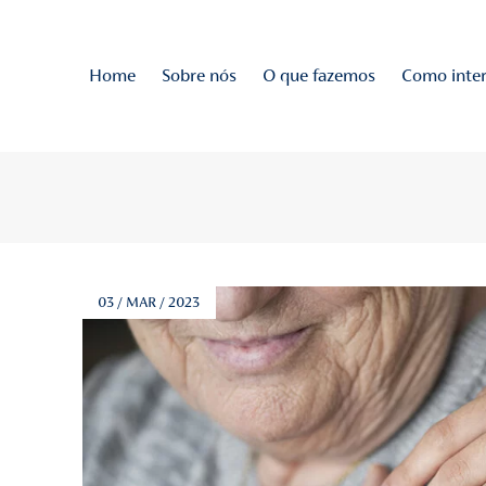
Home
Sobre nós
O q
NA
o de todas as novidades!
rias
03 / MAR / 2023