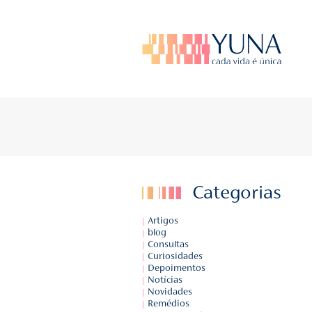
BLOG DA YU
Fique por dentr
Catego
Artigos
blog
Consultas