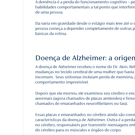
endo a memória
de alguém q
a do legado
ória e por que se
A doença de Alzheimer é 
eventualmente, a capacida
 Simples:
s
Na maioria das pessoas 
ocê conhece esse
tarde, ou seja, a partir 
mportância para o
brasileiros podem ter de
 Jornada de
A demência é a perda do 
que Marcou sua
habilidades comportamenta
de uma pessoa.
Ela varia em gravidade de
pessoa começa a depende
básicas da rotina.