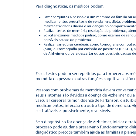
antes do aparecimento d
Durante esse estágio inic
anormais de proteínas q
Neurônios anteriormente
neurônios e morrem. Pens
também desempenham um
O dano, inicialmente, pa
partes do cérebro essenc
À medida que mais neurôn
começam a encolher. No e
tecido cerebral encolhe s
Como a doenç
Os médicos usam vários 
com problemas de memór