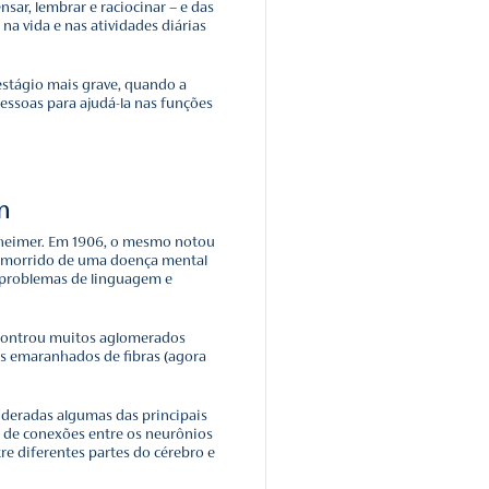
ue está perdendo a memória
um distúrbio cerebral que destrói lentamente a memória e,
de de realizar as tarefas mais simples.
com doença de Alzheimer, os primeiros sintomas aparecem 
dos 65 anos. Segundo o Ministério da Saúde, mais de 1,2 milh
mência causada pela doença de Alzheimer.
funcionamento cognitivo – pensar, lembrar e raciocinar – e 
is a tal ponto que interfere na vida e nas atividades diári
sde o estágio mais leve até o estágio mais grave, quando a
r completamente de outras pessoas para ajudá-la nas funç