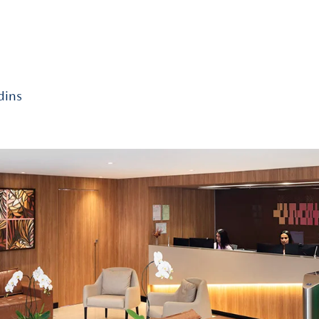
Essa organização também 
propósito em cada ativid
exaustos para se tornare
Propósito e H
Reabilitar-se é, essenci
estruturado com clareza e
uma escadaria, onde cada
Mais do que apenas repe
fundamentada em fatos e 
de volta à independência
Artigos