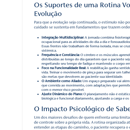
O Plano Terap
Recuperação
A reabilitação sem um p
Terapêutico
funciona co
avaliação minuciosa das 
É este documento que def
médicos, terapeutas e fa
Nesta estrutura, o cuida
uma ação coordenada. Qu
feira ou da sua próxima s
si só, um excelente agent
Os Suportes d
Evolução
Para que a evolução seja 