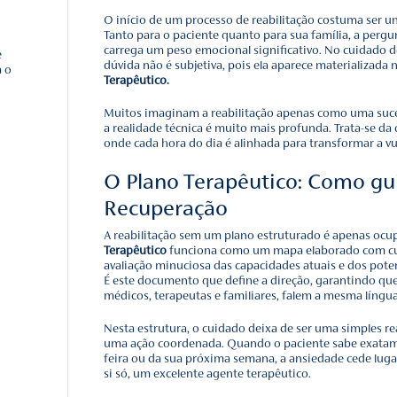
idos
 impacto de cuidar
O Caminho d
endo a memória
a do legado
Previsibilid
ória e por que se
O início de um processo d
 Simples:
Tanto para o paciente qu
s
carrega um peso emociona
ocê conhece esse
dúvida não é subjetiva, 
mportância para o
Terapêutico.
 Jornada de
Muitos imaginam a reabi
que Marcou sua
a realidade técnica é mu
onde cada hora do dia é 