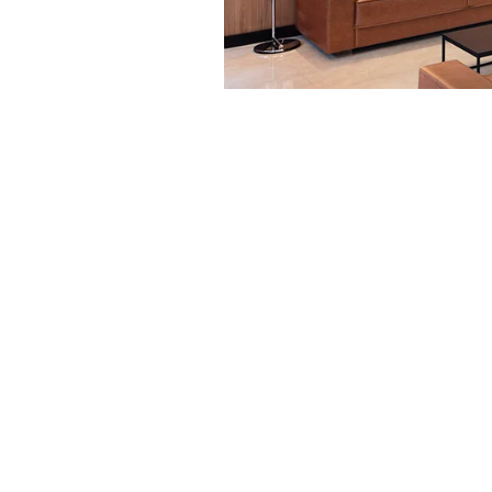
São Paulo
(11) 3087-3800
Rua Alves Guimarães
05410-000 São Paul