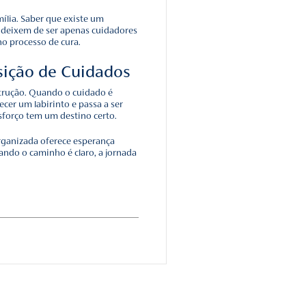
fundamentos que trazem ordem e propósito ao processo:
nar:
A jornada combina fisioterapia para o movimento, terapia
vidades do dia a dia e fonoaudiologia para a comunicação e deglutiç
lham de forma isolada, mas se cruzam para tratar o indivíduo de for
:
O cérebro e os músculos aprendem por meio da repetição. Ativid
o dia garantem que o paciente seja estimulado na medida certa,
de fadiga e mantendo o corpo em progresso constante.
Real:
A reabilitação ganha sentido quando o exercício se traduz em
to de pinça para segurar um talher ou o equilíbrio para trocar de ro
 ao paciente sua identidade.
o:
Um espaço preparado vai além da segurança física. É uma estrut
to, com adaptações que permitem ao paciente testar seus limites
vel.
no:
O planejamento não é estático. A equipe monitora a resposta
iariamente, ajustando a carga e os objetivos conforme o paciente evo
cológico de Saber para Onde Ir
 de quem enfrenta uma limitação súbita é a sensação de pe
ria vida. A rotina organizada atua diretamente nesse ponto.
minho, o paciente recupera o domínio de sua história.