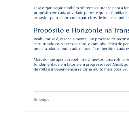
cuidado se sustenta em 
Integração Multidiscipli
ocupacional para as ati
Essas frentes não traba
sistêmica.
Frequência e Constância
distribuídas ao longo d
respeitando seu tempo 
Foco na Funcionalidade 
vida. Treinar o movimen
são metas que devolvem
O Ambiente como Aliad
que convida ao movimen
com o menor risco possí
Ajuste Dinâmico do Pla
biológica e funcional d
O Impacto Psi
Um dos maiores desafios
de controle sobre a próp
entender as etapas do ca