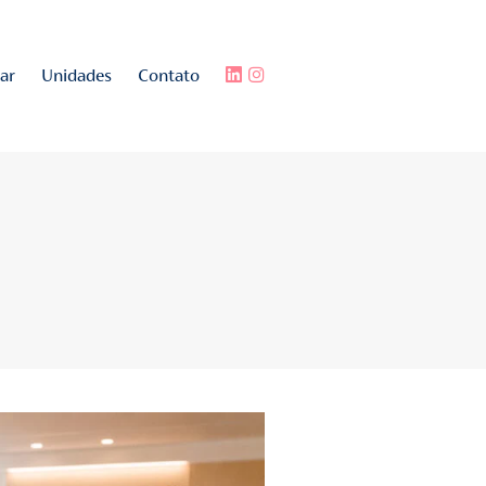
e fazemos
Como internar
Unidades
Contat