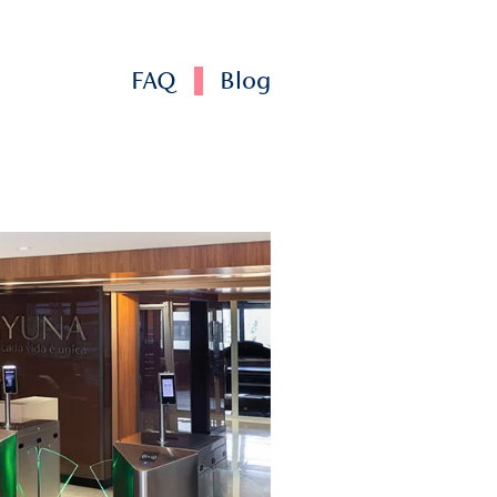
oferece segurança para a família. Saber que existe um
ade permite que os familiares deixem de ser apenas cuidad
m parceiros de imenso apoio no processo de cura.
orizonte na Transição de Cuidad
almente, um processo de reconstrução. Quando o cuidado é
 tato, o caminho deixa de parecer um labirinto e passa a se
 degrau é conhecido e cada esforço tem um destino certo.
tir movimentos, uma rotina organizada oferece esperança
em progresso real. Afinal, quando o caminho é claro, a jor
 se torna muito mais possível.