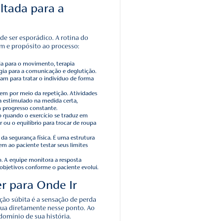
êutico: Como guia para a
lano estruturado é apenas ocupação de tempo. O
Plano
mo um mapa elaborado com cuidado, desenvolvido após u
capacidades atuais e dos potenciais de ganho de cada pacie
ine a direção, garantindo que todos os envolvidos, incluin
miliares, falem a mesma língua.
do deixa de ser uma simples reação aos sintomas e passa a s
ando o paciente sabe exatamente o que esperar da sua ter
emana, a ansiedade cede lugar ao foco. A previsibilidade é, 
e terapêutico.
e uma Rotina Voltada para a
continuada, o estímulo não pode ser esporádico. A rotina do