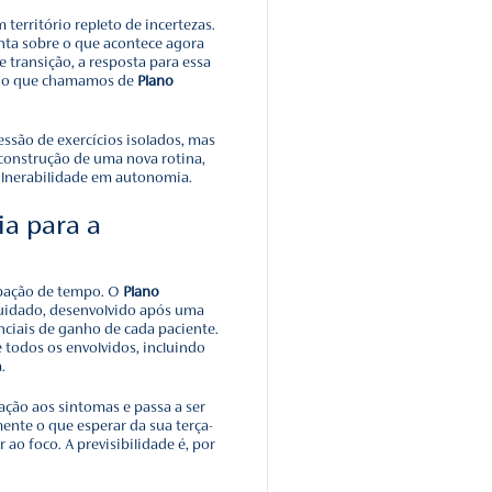
o Cuidado: Como a
ade Acelera a Reabilitação
e reabilitação costuma ser um território repleto de incertez
anto para sua família, a pergunta sobre o que acontece ago
l significativo. No cuidado de transição, a resposta para e
pois ela aparece materializada no que chamamos de
Plano
litação apenas como uma sucessão de exercícios isolados, 
ito mais profunda. Trata-se da construção de uma nova rotin
alinhada para transformar a vulnerabilidade em autonomia.