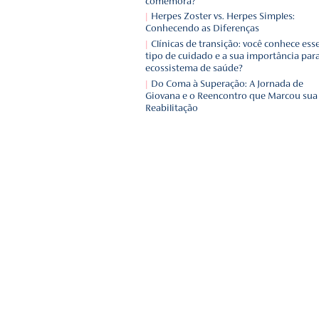
Mais l
Doença de Alzheimer – o
de alguém que está perd
Biografia e a importânci
Origem do Carnaval: hist
comemora?
Herpes Zoster vs. Herpes
Conhecendo as Diferença
Clínicas de transição: v
tipo de cuidado e a sua i
ecossistema de saúde?
Do Coma à Superação: A
Giovana e o Reencontro 
Reabilitação